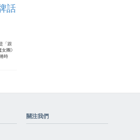
品牌話
是「跟
獵魔女團》
席捲時
關注我們