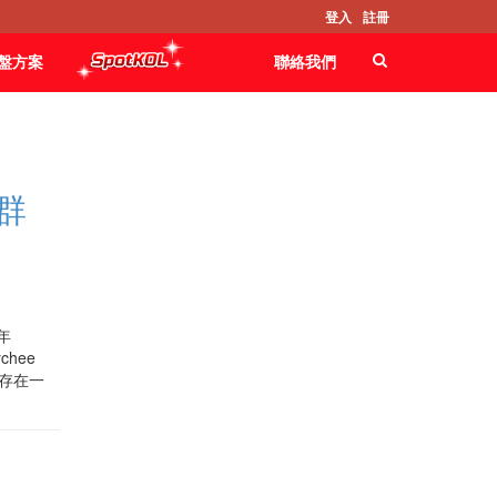
登入
註冊
Failed to find static block \'classic03-
sidebar2\'
盤方案
聯絡我們
社群
年
hee
實存在一