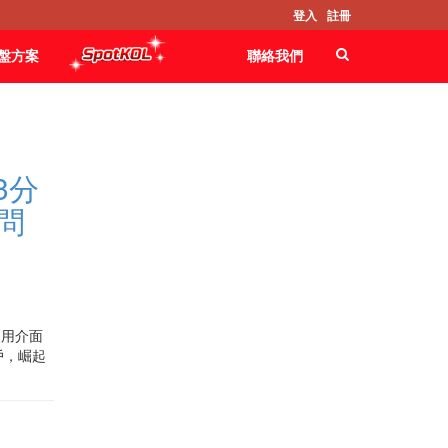
登入
註冊
Failed to find static block \'classic03-
sidebar2\'
盤方案
聯絡我們
 3分
問
，使用介面
用戶，崛起