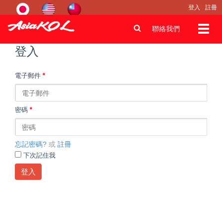
登入
註冊
Toggl
聯絡我們
navig
登入
電子郵件
*
密碼
*
忘記密碼?
或
註冊
下次記住我
登入