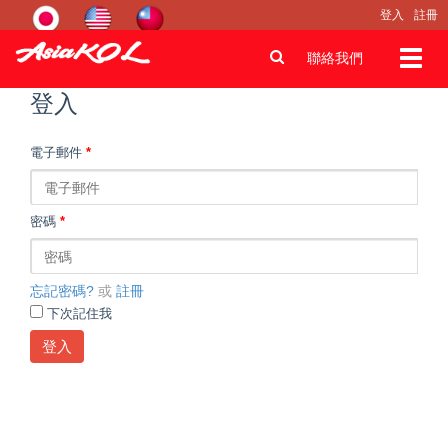
登入
註冊
Toggl
聯絡我們
navig
登入
電子郵件
*
密碼
*
忘記密碼?
或
註冊
下次記住我
登入