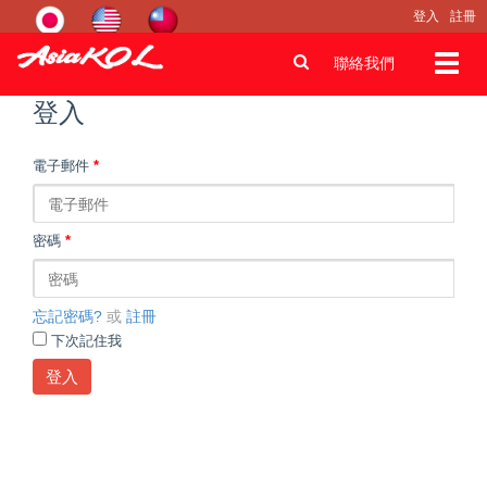
登入
註冊
Toggl
聯絡我們
navig
登入
電子郵件
*
密碼
*
忘記密碼?
或
註冊
下次記住我
登入