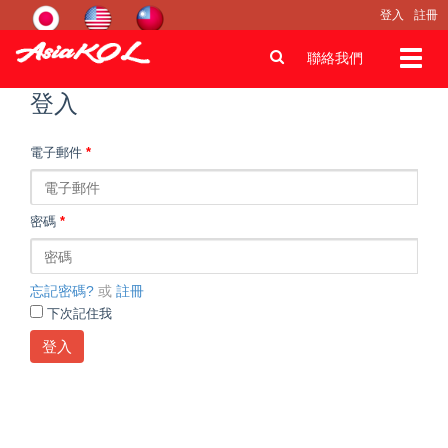
登入
註冊
Toggl
聯絡我們
navig
登入
電子郵件
*
密碼
*
忘記密碼?
或
註冊
下次記住我
登入