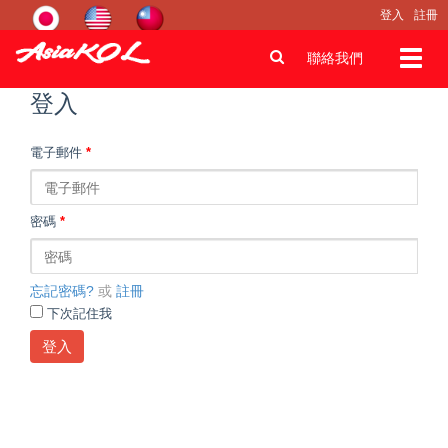
登入
註冊
Toggl
聯絡我們
navig
登入
電子郵件
*
密碼
*
忘記密碼?
或
註冊
下次記住我
登入