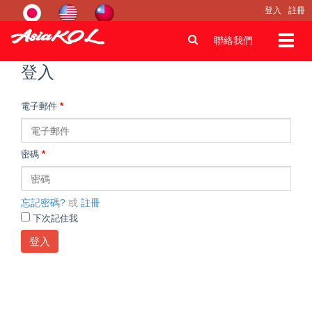
登入
註冊
Toggl
聯絡我們
navig
登入
電子郵件
*
密碼
*
忘記密碼?
或
註冊
下次記住我
登入