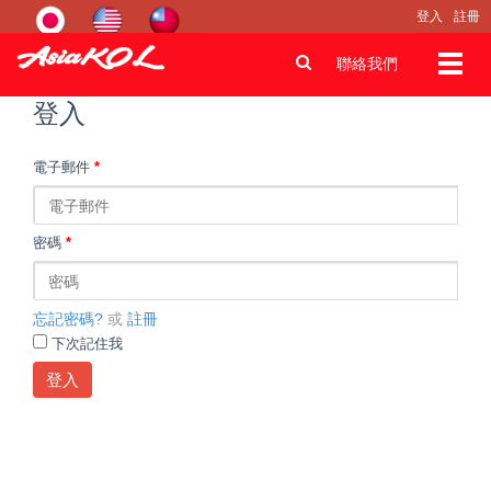
登入
註冊
Toggl
聯絡我們
navig
登入
電子郵件
*
密碼
*
忘記密碼?
或
註冊
下次記住我
登入