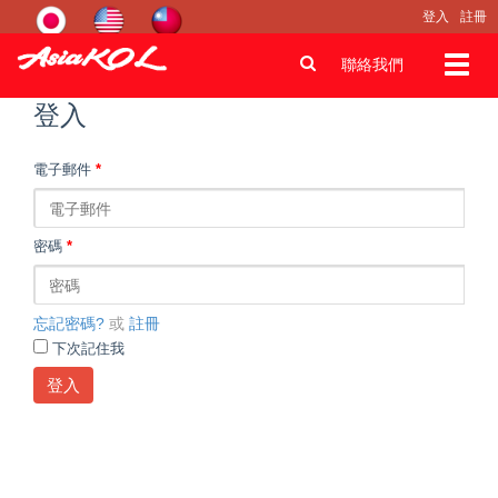
登入
註冊
Toggl
聯絡我們
navig
登入
電子郵件
*
密碼
*
忘記密碼?
或
註冊
下次記住我
登入