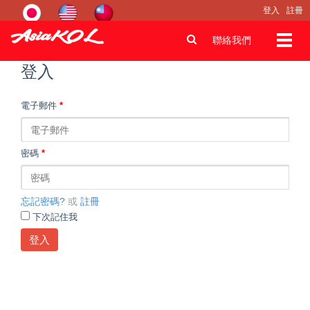
登入
註冊
Toggl
聯絡我們
navig
登入
電子郵件
*
密碼
*
忘記密碼?
或
註冊
下次記住我
登入