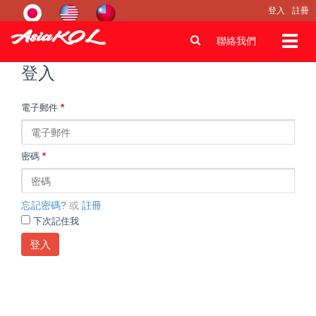
登入
註冊
Toggl
聯絡我們
navig
登入
電子郵件
*
密碼
*
忘記密碼?
或
註冊
下次記住我
登入