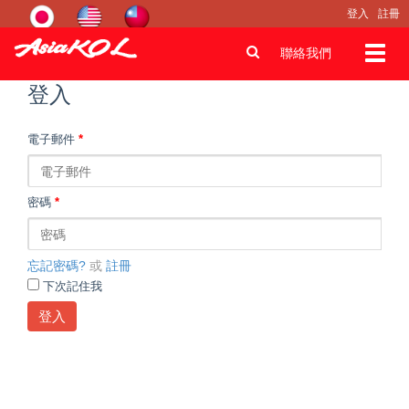
登入
註冊
Toggl
聯絡我們
navig
登入
電子郵件
*
密碼
*
忘記密碼?
或
註冊
下次記住我
登入