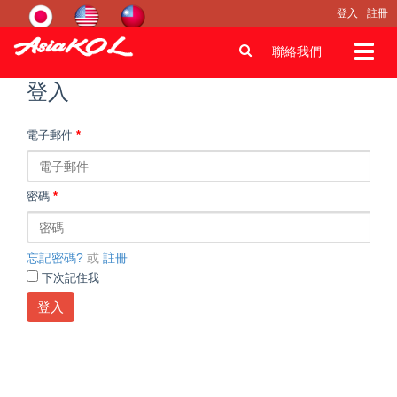
登入
註冊
Toggl
聯絡我們
navig
登入
電子郵件
*
密碼
*
忘記密碼?
或
註冊
下次記住我
登入