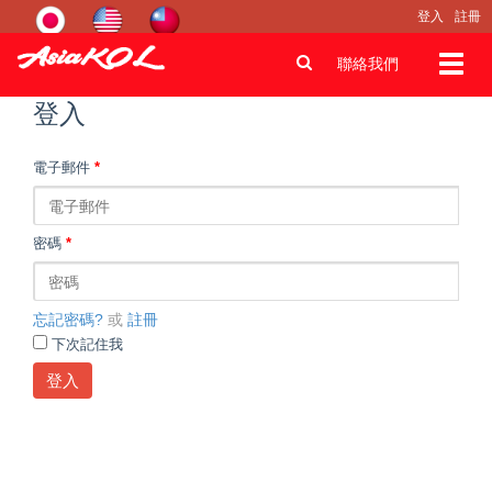
登入
註冊
Toggl
聯絡我們
navig
登入
電子郵件
*
密碼
*
忘記密碼?
或
註冊
下次記住我
登入