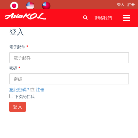
登入
註冊
Toggl
聯絡我們
navig
登入
電子郵件
*
密碼
*
忘記密碼?
或
註冊
下次記住我
登入