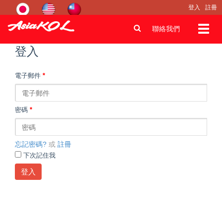
登入
註冊
Toggl
聯絡我們
navig
登入
電子郵件
*
密碼
*
忘記密碼?
或
註冊
下次記住我
登入