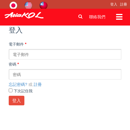
登入
註冊
Toggl
聯絡我們
navig
登入
電子郵件
*
密碼
*
忘記密碼?
或
註冊
下次記住我
登入