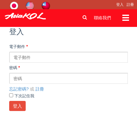
登入
註冊
Toggl
聯絡我們
navig
登入
電子郵件
*
密碼
*
忘記密碼?
或
註冊
下次記住我
登入