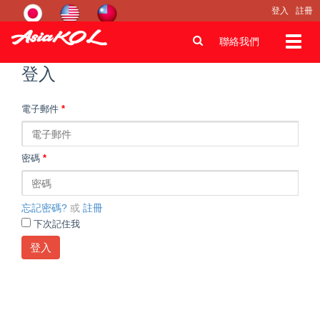
登入
註冊
Toggl
聯絡我們
navig
登入
電子郵件
*
密碼
*
忘記密碼?
或
註冊
下次記住我
登入