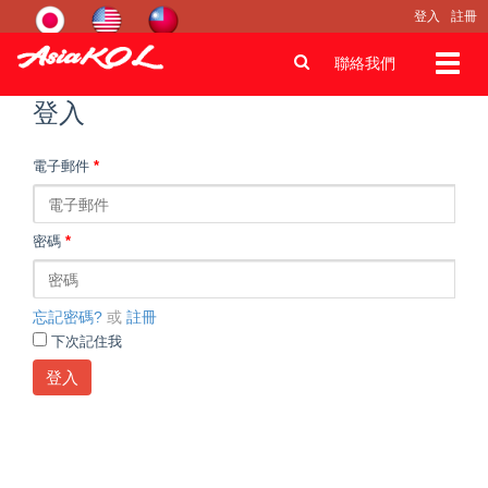
登入
註冊
Toggl
聯絡我們
navig
登入
電子郵件
*
密碼
*
忘記密碼?
或
註冊
下次記住我
登入