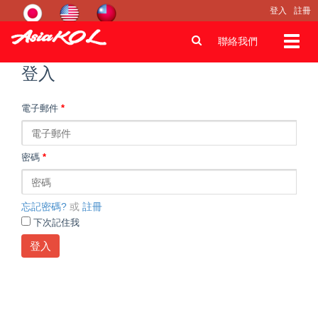
登入
註冊
Toggl
聯絡我們
navig
登入
電子郵件
*
密碼
*
忘記密碼?
或
註冊
下次記住我
登入