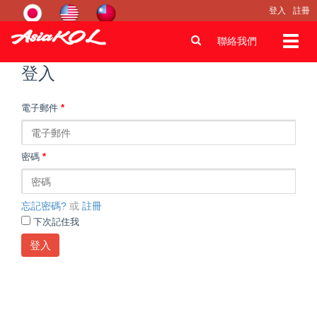
登入
註冊
Toggl
聯絡我們
navig
登入
電子郵件
*
密碼
*
忘記密碼?
或
註冊
下次記住我
登入