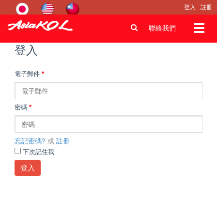
登入
註冊
Toggl
聯絡我們
navig
登入
電子郵件
*
密碼
*
忘記密碼?
或
註冊
下次記住我
登入