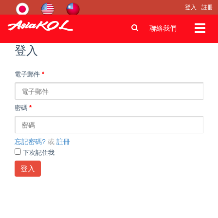
登入
註冊
Toggl
聯絡我們
navig
登入
電子郵件
*
密碼
*
忘記密碼?
或
註冊
下次記住我
登入