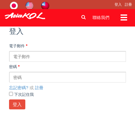
登入
註冊
Toggl
聯絡我們
navig
登入
電子郵件
*
密碼
*
忘記密碼?
或
註冊
下次記住我
登入