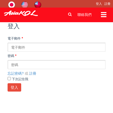
登入
註冊
Toggl
聯絡我們
navig
登入
電子郵件
*
密碼
*
忘記密碼?
或
註冊
下次記住我
登入