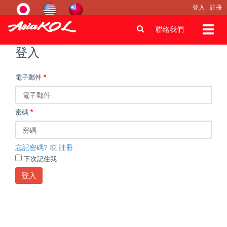
登入
註冊
Toggl
聯絡我們
navig
登入
電子郵件
*
密碼
*
忘記密碼?
或
註冊
下次記住我
登入