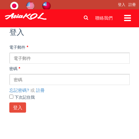
登入
註冊
Toggl
聯絡我們
navig
登入
電子郵件
*
密碼
*
忘記密碼?
或
註冊
下次記住我
登入