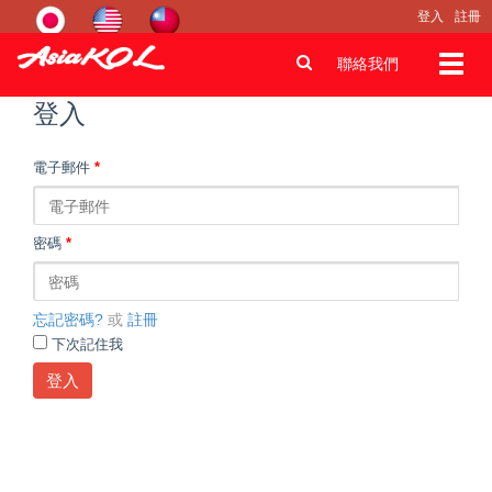
登入
註冊
Toggl
聯絡我們
navig
登入
電子郵件
*
密碼
*
忘記密碼?
或
註冊
下次記住我
登入