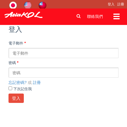
登入
註冊
Toggl
聯絡我們
navig
登入
電子郵件
*
密碼
*
忘記密碼?
或
註冊
下次記住我
登入