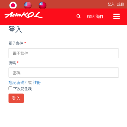
登入
註冊
Toggl
聯絡我們
navig
登入
電子郵件
*
密碼
*
忘記密碼?
或
註冊
下次記住我
登入