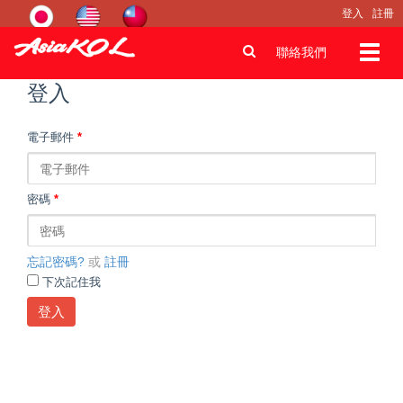
登入
註冊
Toggl
聯絡我們
navig
登入
電子郵件
*
密碼
*
忘記密碼?
或
註冊
下次記住我
登入