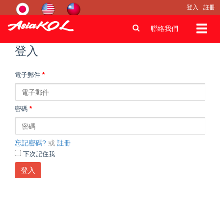
登入
註冊
Toggl
聯絡我們
navig
登入
電子郵件
*
密碼
*
忘記密碼?
或
註冊
下次記住我
登入