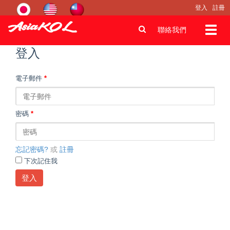
登入
註冊
Toggl
聯絡我們
navig
登入
電子郵件
*
密碼
*
忘記密碼?
或
註冊
下次記住我
登入