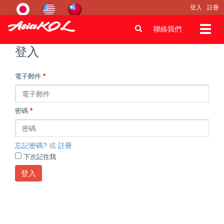
登入
註冊
Toggl
聯絡我們
navig
登入
電子郵件
*
密碼
*
忘記密碼?
或
註冊
下次記住我
登入