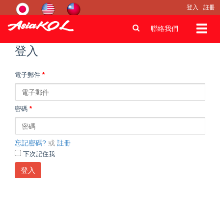
登入
註冊
Toggl
聯絡我們
navig
登入
電子郵件
*
密碼
*
忘記密碼?
或
註冊
下次記住我
登入