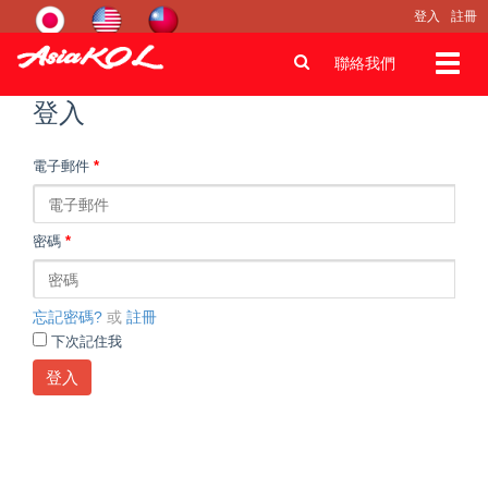
登入
註冊
Toggl
聯絡我們
navig
登入
電子郵件
*
密碼
*
忘記密碼?
或
註冊
下次記住我
登入