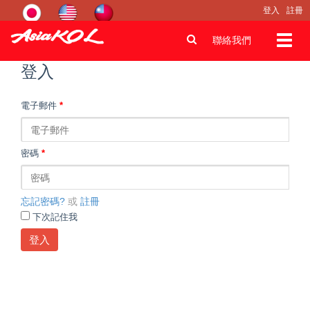
登入
註冊
Toggl
聯絡我們
navig
登入
電子郵件
*
密碼
*
忘記密碼?
或
註冊
下次記住我
登入