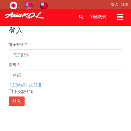
登入
註冊
Toggl
聯絡我們
navig
登入
電子郵件
*
密碼
*
忘記密碼?
或
註冊
下次記住我
登入