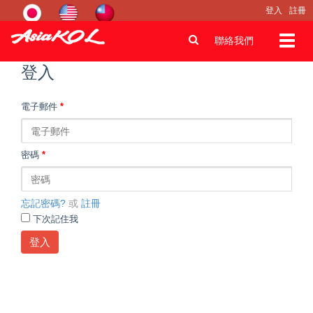
登入
註冊
Toggl
聯絡我們
navig
登入
電子郵件
*
密碼
*
忘記密碼?
或
註冊
下次記住我
登入