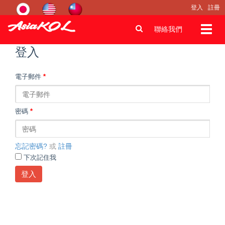
登入
註冊
Toggl
聯絡我們
navig
登入
電子郵件
*
密碼
*
忘記密碼?
或
註冊
下次記住我
登入