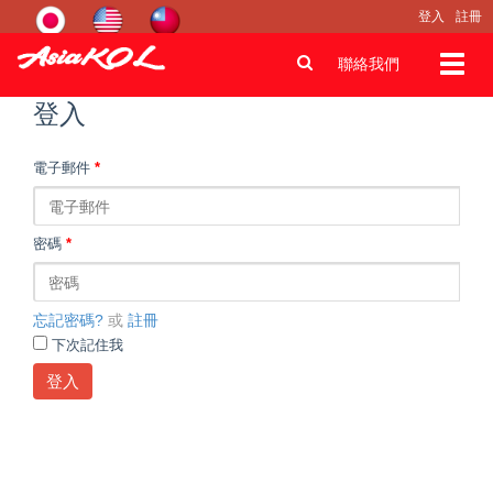
登入
註冊
Toggl
聯絡我們
navig
登入
電子郵件
*
密碼
*
忘記密碼?
或
註冊
下次記住我
登入