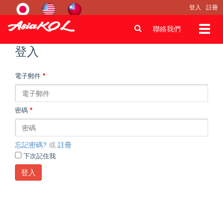
登入
註冊
Toggl
聯絡我們
navig
登入
電子郵件
*
密碼
*
忘記密碼?
或
註冊
下次記住我
登入