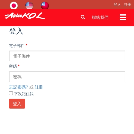
登入
註冊
Toggl
聯絡我們
navig
登入
電子郵件
*
密碼
*
忘記密碼?
或
註冊
下次記住我
登入