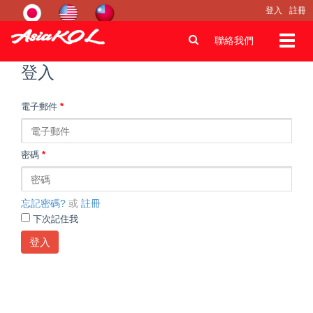
登入
註冊
Toggl
聯絡我們
navig
登入
電子郵件
*
密碼
*
忘記密碼?
或
註冊
下次記住我
登入