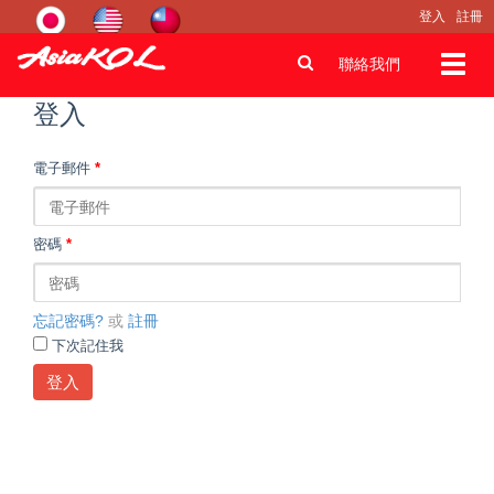
登入
註冊
Toggl
聯絡我們
navig
登入
電子郵件
*
密碼
*
忘記密碼?
或
註冊
下次記住我
登入