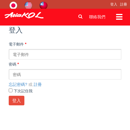
登入
註冊
Toggl
聯絡我們
navig
登入
電子郵件
*
密碼
*
忘記密碼?
或
註冊
下次記住我
登入