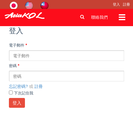
登入
註冊
Toggl
聯絡我們
navig
登入
電子郵件
*
密碼
*
忘記密碼?
或
註冊
下次記住我
登入