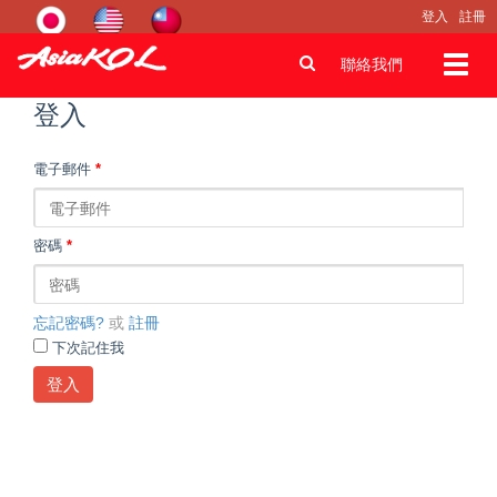
登入
註冊
Toggl
聯絡我們
navig
登入
電子郵件
*
密碼
*
忘記密碼?
或
註冊
下次記住我
登入